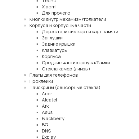
Tecno
Xiaomi
Для прочего
Кнопки внутр.механизм/толкатели
Корпуса и корпусные части
Держатели сим карт и карт памяти
Заглушки
Задние крышки
Клавиатуры
Корпуса
Средние части корпуса/Рамки
Стекла камер (линзы)
Платы для телефонов
Проклейки
Тачскрины (сенсорные стекла)
Acer
Alcatel
Ark
Asus
Blackberry
BQ
DNS
Explay