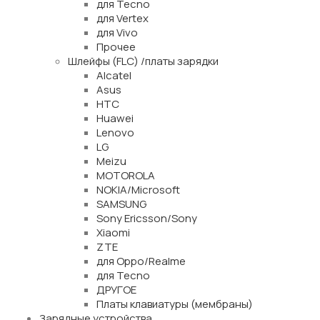
для Tecno
для Vertex
для Vivo
Прочее
Шлейфы (FLC) /платы зарядки
Alcatel
Asus
HTC
Huawei
Lenovo
LG
Meizu
MOTOROLA
NOKIA/Microsoft
SAMSUNG
Sony Ericsson/Sony
Xiaomi
ZTE
для Oppo/Realme
для Tecno
ДРУГОЕ
Платы клавиатуры (мембраны)
Зарядные устройства