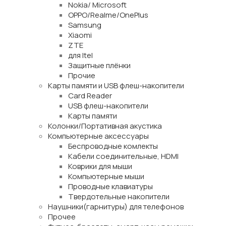
Nokia/ Microsoft
OPPO/Realme/OnePlus
Samsung
Xiaomi
ZTE
для Itel
Защитные плёнки
Прочие
Карты памяти и USB флеш-накопители
Card Reader
USB флеш-накопители
Карты памяти
Колонки/Портативная акустика
Компьютерные аксессуары
Беспроводные комлекты
Кабели соединительные, HDMI
Коврики для мыши
Компьютерные мыши
Проводные клавиатуры
Твердотельные накопители
Наушники(гарнитуры) для телефонов
Прочее