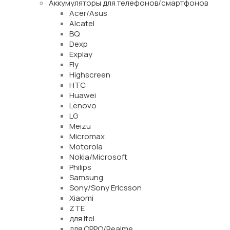
Аккумуляторы для телефонов/смартфонов
Acer/Asus
Alcatel
BQ
Dexp
Explay
Fly
Highscreen
HTC
Huawei
Lenovo
LG
Meizu
Micromax
Motorola
Nokia/Microsoft
Philips
Samsung
Sony/Sony Ericsson
Xiaomi
ZTE
для Itel
для OPPO/Realme