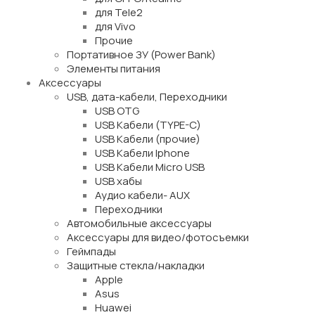
для Tele2
для Vivo
Прочие
Портативное ЗУ (Power Bank)
Элементы питания
Аксессуары
USB, дата-кабели, Переходники
USB OTG
USB Кабели (TYPE-C)
USB Кабели (прочие)
USB Кабели Iphone
USB Кабели Micro USB
USB хабы
Аудио кабели- AUX
Переходники
Автомобильные аксессуары
Аксессуары для видео/фотосъемки
Геймпады
Защитные стекла/накладки
Apple
Asus
Huawei