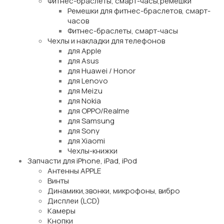
Фитнес-браслеты, смарт-часы,ремешки
Ремешки для фитнес-браслетов, смарт-
часов
Фитнес-браслеты, смарт-часы
Чехлы и накладки для телефонов
для Apple
для Asus
для Huawei / Honor
для Lenovo
для Meizu
для Nokia
для OPPO/Realme
для Samsung
для Sony
для Xiaomi
Чехлы-книжки
Запчасти для iPhone, iPad, iPod
Антенны APPLE
Винты
Динамики,звонки, микрофоны, вибро
Дисплеи (LCD)
Камеры
Кнопки