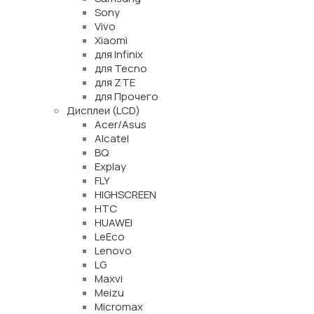
Sony
Vivo
Xiaomi
для Infinix
для Tecno
для ZTE
для Прочего
Дисплеи (LCD)
Acer/Asus
Alcatel
BQ
Explay
FLY
HIGHSCREEN
HTC
HUAWEI
LeEco
Lenovo
LG
Maxvi
Meizu
Micromax