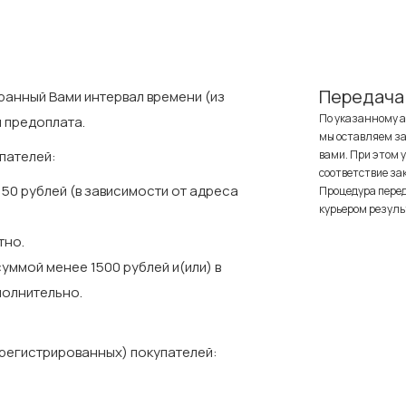
Передача
ранный Вами интервал времени (из
По указанному ад
 предоплата.
мы оставляем за 
пателей:
вами. При этом 
соответствие за
 150 рублей (в зависимости от адреса
Процедура перед
курьером результ
тно.
уммой менее 1500 рублей и(или) в
олнительно.
арегистрированных) покупателей: