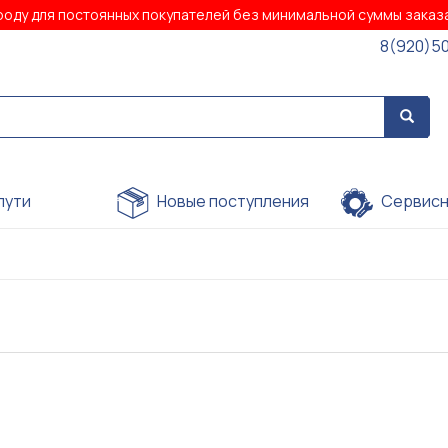
роду для постоянных покупателей без минимальной суммы зака
8(920)5
пути
Новые поступления
Сервисн