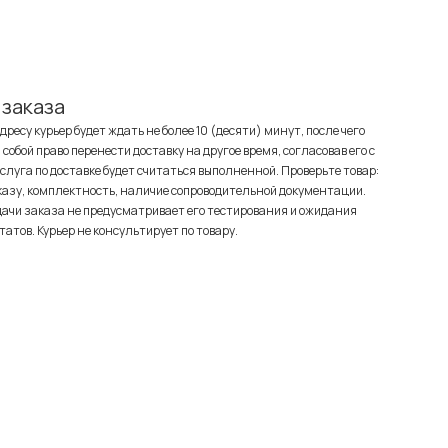
 заказа
ресу курьер будет ждать не более 10 (десяти) минут, после чего
собой право перенести доставку на другое время, согласовав его с
услуга по доставке будет считаться выполненной. Проверьте товар:
казу, комплектность, наличие сопроводительной документации.
ачи заказа не предусматривает его тестирования и ожидания
атов. Курьер не консультирует по товару.