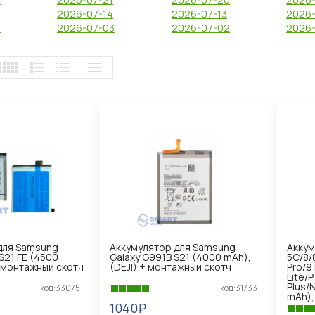
2026-07-14
2026-07-13
2026
6
2026-07-03
2026-07-02
2026
для Samsung
Аккумулятор для Samsung
Аккум
S21 FE (4500
Galaxy G991B S21 (4000 mAh),
5C/8/
+ монтажный скотч
(DEJI) + монтажный скотч
Pro/9
Lite/
Plus/
код:33075
код:31733
mAh),
1040₽