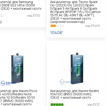
улятор для Samsung
Аккумулятор для Tecno Spark
y S908 S22 Ultra (5000
Go (2023)/Go (2022)/Spark
 (DEJI) + монтажный скотч
5/Spark 5 Air/Spark 6 Go/Spark
8C/Spark 8P/POP 7/5 LTE/Camon
15/15 Air (BL-49NT/BL-49FT),
код:31730
(DEJI) + монтажный скотч
₽
(широкий коннектор)
код:29409
КОРЗИНУ
1040₽
В КОРЗИНУ
улятор для Xiaomi Poco
Аккумулятор для Xiaomi Redmi
o 4G/5G/Redmi Note
10A/10C BN5G (5000 mAh),
ote 10 5G/Redmi 10/10
(DEJI) + монтажный скотч
) (BN5A) (5000 mAh),
) + монтажный скотч
код:31737