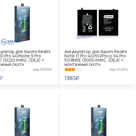
улятор для Xiaomi Redmi
Аккумулятор для Xiaomi Redmi
10 Pro 4G/Note 9 Pro
Note 11 Pro 4G/5G/Poco X4 Pro
) (5020 mAh), (DEJI) +
5G BN5E (5000 mAh), (DEJI) +
жный скотч
монтажный скотч
код:30686
код:34064
₽
1380₽
КОРЗИНУ
В КОРЗИНУ