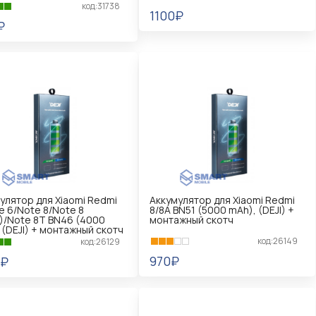
код:31738
1100₽
₽
В КОРЗИНУ
КОРЗИНУ
улятор для Xiaomi Redmi
Аккумулятор для Xiaomi Redmi
e 6/Note 8/Note 8
8/8A BN51 (5000 mAh), (DEJI) +
)/Note 8T BN46 (4000
монтажный скотч
 (DEJI) + монтажный скотч
код:26149
код:26129
970₽
0₽
В КОРЗИНУ
КОРЗИНУ