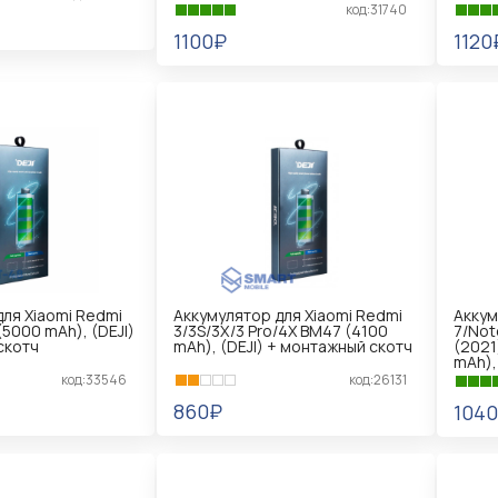
код:31740
1100₽
1120
В КОРЗИНУ
В 
ля Xiaomi Redmi
Аккумулятор для Xiaomi Redmi
Аккум
(5000 mAh), (DEJI)
3/3S/3X/3 Pro/4X BM47 (4100
7/Not
скотч
mAh), (DEJI) + монтажный скотч
(2021
mAh),
код:33546
код:26131
860₽
104
В КОРЗИНУ
В 