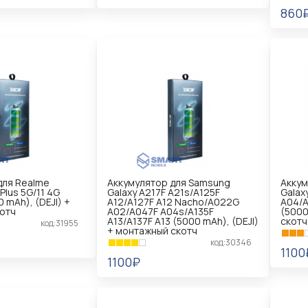
860
В КОРЗИНУ
В 
для Realme
Аккумулятор для Samsung
Аккум
Plus 5G/11 4G
Galaxy A217F A21s/A125F
Galax
 mAh), (DEJI) +
A12/A127F A12 Nacho/A022G
A04/A
отч
A02/A047F A04s/A135F
(5000
A13/A137F A13 (5000 mAh), (DEJI)
скотч
код:31955
+ монтажный скотч
код:30346
1100
1100₽
В 
В КОРЗИНУ