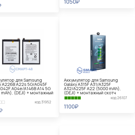
1050₽
₽
В КОРЗИНУ
КОРЗИНУ
улятор для Samsung
Аккумулятор для Samsung
y A226B A22s 5G/A045F
Galaxy A315F A31/A325F
042F A04e/A146B A14 5G
A32/A225F A22 (5000 mAh),
 mAh), (DEJI) + монтажный
(DEJI) + монтажный скотч
код:26107
код:31952
1100₽
₽
В КОРЗИНУ
КОРЗИНУ