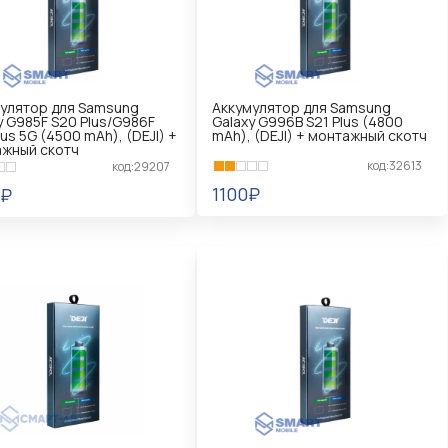
улятор для Samsung
Аккумулятор для Samsung
y G985F S20 Plus/G986F
Galaxy G996B S21 Plus (4800
lus 5G (4500 mAh), (DEJI) +
mAh), (DEJI) + монтажный скотч
жный скотч
код:32613
код:29207
1100₽
0₽
В КОРЗИНУ
КОРЗИНУ