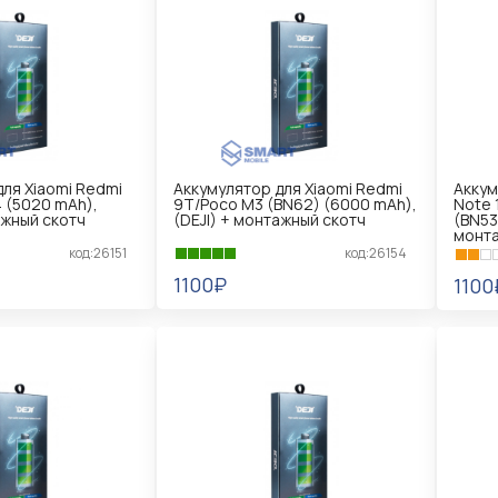
ля Xiaomi Redmi
Аккумулятор для Xiaomi Redmi
Аккум
 (5020 mAh),
9T/Poco M3 (BN62) (6000 mAh),
Note 
ажный скотч
(DEJI) + монтажный скотч
(BN53
монта
код:26151
код:26154
1100₽
1100
В КОРЗИНУ
В 