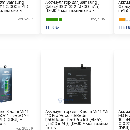
для Samsung
Аккумулятор для Samsung
Аккум
M11 (5000 mAh),
Galaxy S901 S22 (3700 mAh),
Galax
ажный скотч
(DEJI) + монтажный скотч
mAh),
код:32617
код:31951
1100₽
1150
В КОРЗИНУ
В 
ля Xiaomi Mi 11
Аккумулятор для Xiaomi Mi 11i/Mi
Аккум
 5G/11 Lite 5G NE
11X Pro/Poco F3/Redmi
M3 Pr
h), (DEJI) +
K40/Redmi K40 Pro 5G (BM4Y)
10T/N
отч
(4520 mAh), (DEJI) + монтажный
(2022
скотч
(DEJI
код:29209