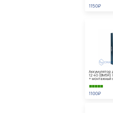
1150₽
В КОРЗИНУ
Аккумулятор д
12 4G (BM5R) 
+ монтажный 
1100₽
В КОРЗИНУ