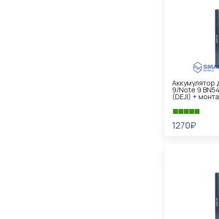
Аккумулятор д
9/Note 9 BN54
(DEJI) + монт
1270₽
В КОРЗИНУ