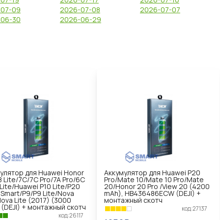
-07-09
2026-07-08
2026-07-07
-06-30
2026-06-29
улятор для Huawei Honor
Аккумулятор для Huawei P20
8 Lite/7C/7C Pro/7A Pro/6C
Pro/Mate 10/Mate 10 Pro/Mate
 Lite/Huawei P10 Lite/P20
20/Honor 20 Pro /View 20 (4200
P Smart/P9/P9 Lite/Nova
mAh), HB436486ECW (DEJI) +
Nova Lite (2017) (3000
монтажный скотч
 (DEJI) + монтажный скотч
код:27137
код:26117