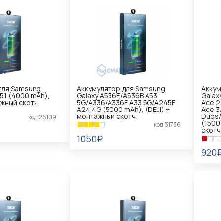
для Samsung
Аккумулятор для Samsung
Аккум
A51 (4000 mAh),
Galaxy A536E/A536B A53
Galax
ажный скотч
5G/A336/A336F A33 5G/A245F
Ace 2
A24 4G (5000 mAh), (DEJI) +
Ace 3
монтажный скотч
Duos/
код:26109
(1500
код:31736
скотч
1050₽
920
В КОРЗИНУ
В 