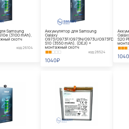
для Samsung
Аккумулятор для Samsung
Аккум
S10e (3100 mAh),
Galaxy
Galax
ажный скотч
G973/G973F/G973N/G973U/G973FD
S20 P
S10 (3550 mAh), (DEJI) +
монта
монтажный скотч
код:26104
код:28524
104
1040₽
В 
В КОРЗИНУ