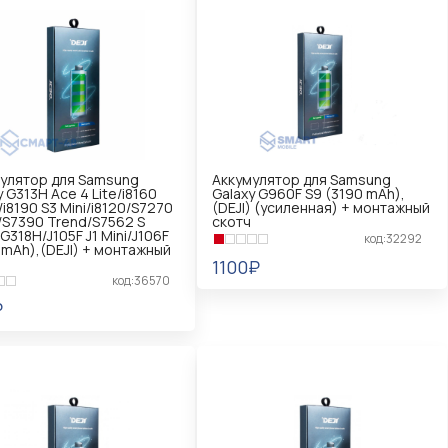
улятор для Samsung
Аккумулятор для Samsung
y G313H Ace 4 Lite/i8160
Galaxy G960F S9 (3190 mAh),
/i8190 S3 Mini/i8120/S7270
(DEJI) (усиленная) + монтажный
/S7390 Trend/S7562 S
скотч
G318H/J105F J1 Mini/J106F
код:32292
 mAh),(DEJI) + монтажный
1100₽
код:36570
В КОРЗИНУ
₽
КОРЗИНУ