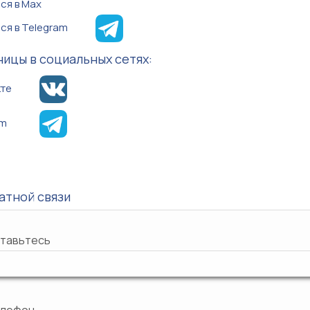
ся в Max
ся в Telegram
ицы в социальных сетях:
кте
am
атной связи
тавьтесь