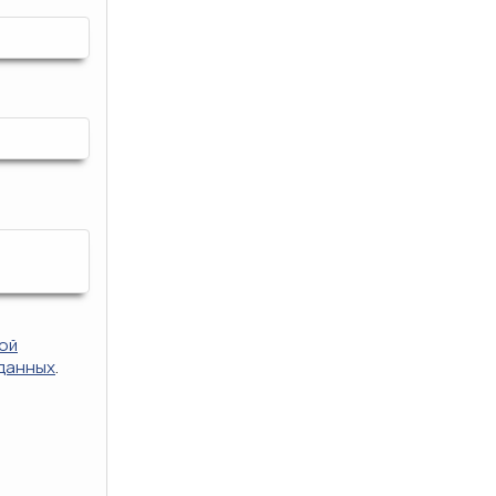
ой
данных
.