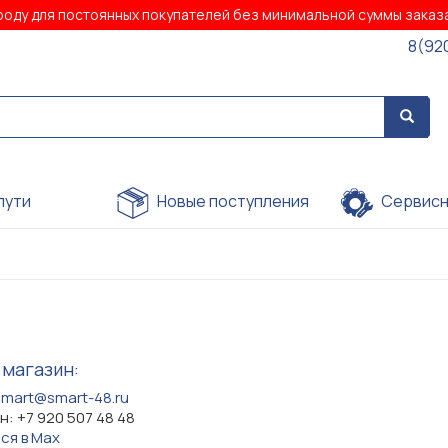
роду для постоянных покупателей без минимальной суммы зака
8(92
пути
Новые поступления
Сервисн
 магазин:
smart@smart-48.ru
: +7 920 507 48 48
ся в Max