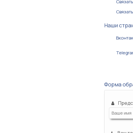
Cвязать
Cвязать
Наши стран
Вконта
Telegr
Форма обр
Предс