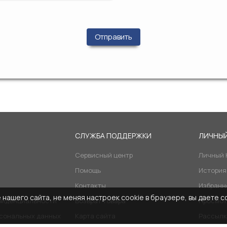
Отправить
Я
СЛУЖБА ПОДДЕРЖКИ
ЛИЧНЫЙ
Сервисный центр
Личный 
Помощь
История
Контакты
Избранн
нашего сайта, не меняя настроек cookie в браузере, вы даете с
фиденциальности
Возврат товара
Просмот
рсональных данных
Карта сайта
Рассылк