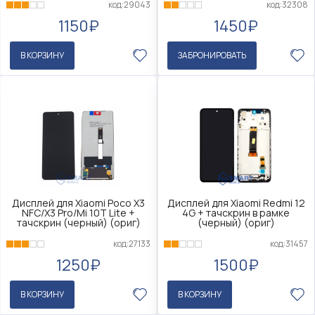
код:29043
код:32308
1150₽
1450₽
В КОРЗИНУ
ЗАБРОНИРОВАТЬ
Дисплей для Xiaomi Poco X3
Дисплей для Xiaomi Redmi 12
NFC/X3 Pro/Mi 10T Lite +
4G + тачскрин в рамке
тачскрин (черный) (ориг)
(черный) (ориг)
код:27133
код:31457
1250₽
1500₽
В КОРЗИНУ
В КОРЗИНУ