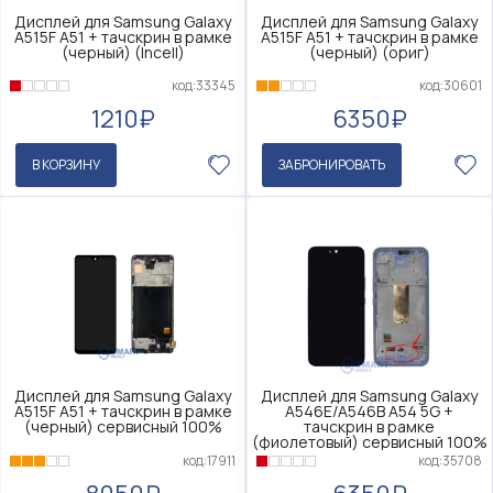
Дисплей для Samsung Galaxy
Дисплей для Samsung Galaxy
A515F A51 + тачскрин в рамке
A515F A51 + тачскрин в рамке
(черный) (Incell)
(черный) (ориг)
код:33345
код:30601
1210₽
6350₽
В КОРЗИНУ
ЗАБРОНИРОВАТЬ
Дисплей для Samsung Galaxy
Дисплей для Samsung Galaxy
A515F A51 + тачскрин в рамке
A546E/A546B A54 5G +
(черный) сервисный 100%
тачскрин в рамке
(фиолетовый) сервисный 100%
код:17911
код:35708