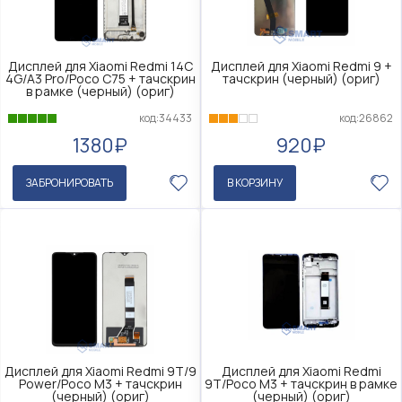
Дисплей для Xiaomi Redmi 14C
Дисплей для Xiaomi Redmi 9 +
4G/A3 Pro/Poco C75 + тачскрин
тачскрин (черный) (ориг)
в рамке (черный) (ориг)
код:34433
код:26862
1380₽
920₽
ЗАБРОНИРОВАТЬ
В КОРЗИНУ
Дисплей для Xiaomi Redmi 9T/9
Дисплей для Xiaomi Redmi
Power/Poco M3 + тачскрин
9T/Poco M3 + тачскрин в рамке
(черный) (ориг)
(черный) (ориг)