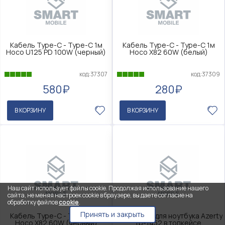
Кабель Type-C - Type-C 1м
Кабель Type-C - Type-C 1м
Hoco U125 PD 100W (черный)
Hoco X82 60W (белый)
код:37307
код:37309
580₽
280₽
В КОРЗИНУ
В КОРЗИНУ
Наш сайт использует файлы cookie. Продолжая использование нашего
сайта, не меняя настроек cookie в браузере, вы даете согласие на
обработку файлов
cookie
.
Принять и закрыть
Кабель Type-C - Type-C 1м
Клавиатура для ноутбука Azerty
Hoco X82 60W (черный)
rb-1452 в топкейсе