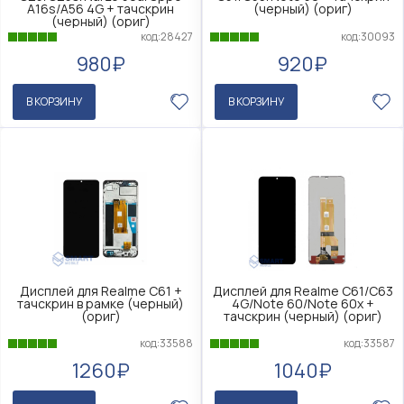
A16s/A56 4G + тачскрин
(черный) (ориг)
(черный) (ориг)
код:30093
код:28427
920₽
980₽
В КОРЗИНУ
В КОРЗИНУ
Дисплей для Realme C61 +
Дисплей для Realme C61/C63
тачскрин в рамке (черный)
4G/Note 60/Note 60x +
(ориг)
тачскрин (черный) (ориг)
код:33588
код:33587
1260₽
1040₽