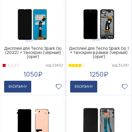
Дисплей для Tecno Spark Go
Дисплей для Tecno Spark Go 1
(2022) + тачскрин (черный)
+ тачскрин в рамке (черный)
(ориг)
(ориг)
код:29652
код:34397
1050₽
1250₽
В КОРЗИНУ
В КОРЗИНУ