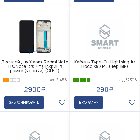
Дисплей для Xiaomi Redmi Note
Кабель Type-C - Lightning 1м
11s/Note 12s + тачскрин в
Hoco X82 PD (черный)
рамке (черный) (OLED)
код:31456
код:37308
2900₽
290₽
ЗАБРОНИРОВАТЬ
В КОРЗИНУ