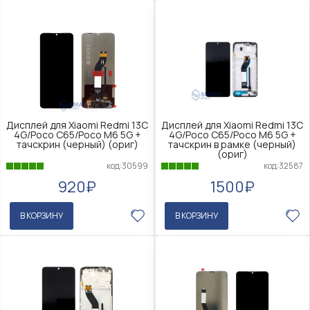
Дисплей для Xiaomi Redmi 13C
Дисплей для Xiaomi Redmi 13C
4G/Poco C65/Poco M6 5G +
4G/Poco C65/Poco M6 5G +
тачскрин (черный) (ориг)
тачскрин в рамке (черный)
(ориг)
код:30599
код:32587
920₽
1500₽
В КОРЗИНУ
В КОРЗИНУ