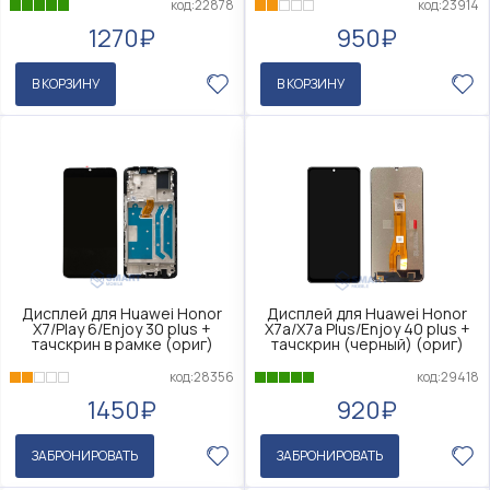
код:22878
код:23914
1270₽
950₽
В КОРЗИНУ
В КОРЗИНУ
Дисплей для Huawei Honor
Дисплей для Huawei Honor
X7/Play 6/Enjoy 30 plus +
X7a/X7a Plus/Enjoy 40 plus +
тачскрин в рамке (ориг)
тачскрин (черный) (ориг)
код:28356
код:29418
1450₽
920₽
ЗАБРОНИРОВАТЬ
ЗАБРОНИРОВАТЬ