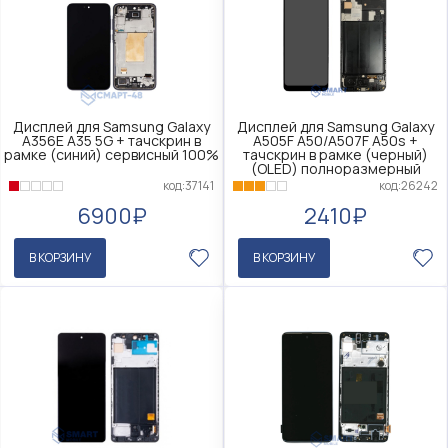
Дисплей для Samsung Galaxy
Дисплей для Samsung Galaxy
A356E A35 5G + тачскрин в
A505F A50/A507F A50s +
рамке (синий) сервисный 100%
тачскрин в рамке (черный)
(OLED) полноразмерный
код:37141
код:26242
6900₽
2410₽
В КОРЗИНУ
В КОРЗИНУ