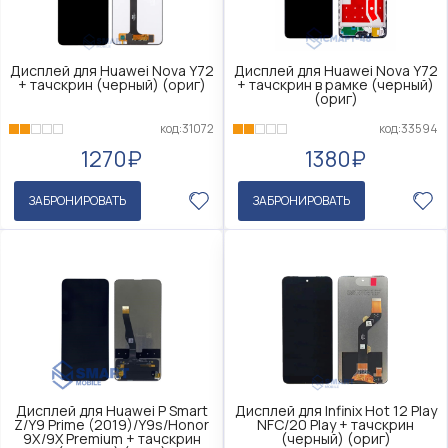
Дисплей для Huawei Nova Y72
Дисплей для Huawei Nova Y72
+ тачскрин (черный) (ориг)
+ тачскрин в рамке (черный)
(ориг)
код:31072
код:33594
1270₽
1380₽
ЗАБРОНИРОВАТЬ
ЗАБРОНИРОВАТЬ
Дисплей для Huawei P Smart
Дисплей для Infinix Hot 12 Play
Z/Y9 Prime (2019)/Y9s/Honor
NFC/20 Play + тачскрин
9X/9X Premium + тачскрин
(черный) (ориг)