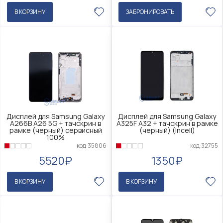
В КОРЗИНУ
ЗАБРОНИРОВАТЬ
Дисплей для Samsung Galaxy
Дисплей для Samsung Galaxy
A266B A26 5G + тачскрин в
A325F A32 + тачскрин в рамке
рамке (черный) сервисный
(черный) (Incell)
100%
код:32755
код:35806
1350₽
5520₽
В КОРЗИНУ
В КОРЗИНУ