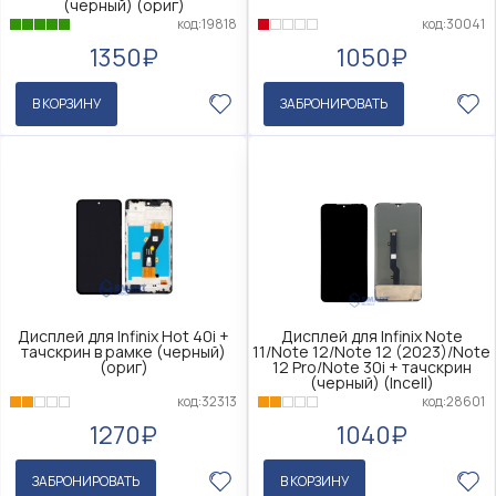
(черный) (ориг)
код:30041
код:19818
1050₽
1350₽
В КОРЗИНУ
ЗАБРОНИРОВАТЬ
Дисплей для Infinix Hot 40i +
Дисплей для Infinix Note
тачскрин в рамке (черный)
11/Note 12/Note 12 (2023)/Note
(ориг)
12 Pro/Note 30i + тачскрин
(черный) (Incell)
код:32313
код:28601
1270₽
1040₽
ЗАБРОНИРОВАТЬ
В КОРЗИНУ