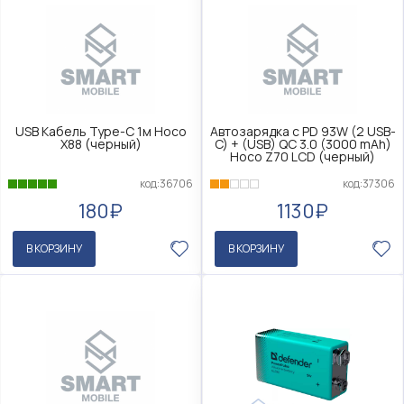
USB Кабель Type-C 1м Hoco
Автозарядка с PD 93W (2 USB-
X88 (черный)
C) + (USB) QC 3.0 (3000 mAh)
Hoco Z70 LCD (черный)
код:36706
код:37306
180₽
1130₽
В КОРЗИНУ
В КОРЗИНУ