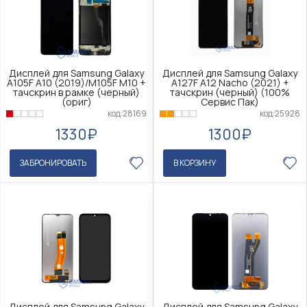
Дисплей для Samsung Galaxy
Дисплей для Samsung Galaxy
A105F A10 (2019)/M105F M10 +
A127F A12 Nacho (2021) +
тачскрин в рамке (черный)
тачскрин (черный) (100%
(ориг)
Сервис Пак)
код:28169
код:25928
1330₽
1300₽
ЗАБРОНИРОВАТЬ
В КОРЗИНУ
Дисплей для Samsung Galaxy
Дисплей для Samsung Galaxy