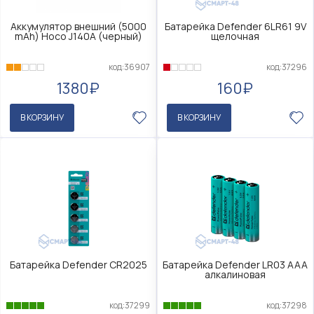
Аккумулятор внешний (5000
Батарейка Defender 6LR61 9V
mAh) Hoco J140A (черный)
щелочная
код:36907
код:37296
1380₽
160₽
В КОРЗИНУ
В КОРЗИНУ
Батарейка Defender CR2025
Батарейка Defender LR03 AAA
алкалиновая
код:37299
код:37298