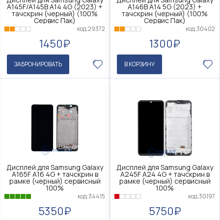
A145F/A145B A14 4G (2023) +
A146B A14 5G (2023) +
тачскрин (черный) (100%
тачскрин (черный) (100%
Сервис Пак)
Сервис Пак)
код:29372
код:30402
1450₽
1300₽
ЗАБРОНИРОВАТЬ
В КОРЗИНУ
Дисплей для Samsung Galaxy
Дисплей для Samsung Galaxy
A165F A16 4G + тачскрин в
A245F A24 4G + тачскрин в
рамке (черный) сервисный
рамке (черный) сервисный
100%
100%
код:34415
код:30197
5350₽
5750₽