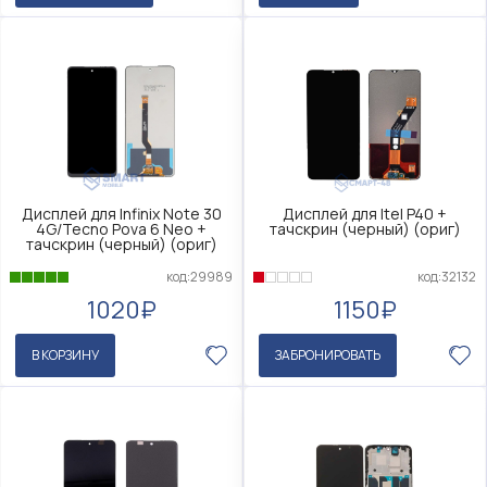
Дисплей для Infinix Note 30
Дисплей для Itel P40 +
4G/Tecno Pova 6 Neo +
тачскрин (черный) (ориг)
тачскрин (черный) (ориг)
код:29989
код:32132
1020₽
1150₽
В КОРЗИНУ
ЗАБРОНИРОВАТЬ