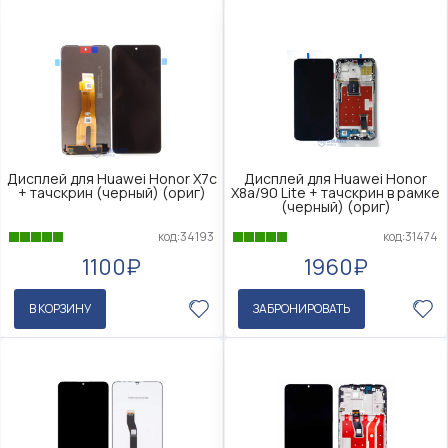
Дисплей для Huawei Honor X7c
Дисплей для Huawei Honor
+ тачскрин (черный) (ориг)
X8a/90 Lite + тачскрин в рамке
(черный) (ориг)
код:34193
код:31474
1100₽
1960₽
В КОРЗИНУ
ЗАБРОНИРОВАТЬ