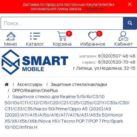
Доставка по городу для постоянных покупателей без
минимальной суммы заказа.
Подробнее...
0
0
Меню
Каталог
Корзина
Избранное
Кабинет
8(920)507-48-48
магазин:
8(920)520-70-48
сервис:
г.Липецк, ул.Неделина, 32-15
Аксессуары
Защитные стекла/накладки
OPPO/Realme/OnePlus
Защитное стекло для Realme 5/5i/6i/C3/10
5G/10s/C11/C12/C15/C20/C21/C25/C25s/C21Y/C30s/C30/
C31/C33/C35/Narzo 50i Prime/Oppo A5 (2020)/A9
(2020)/A11/A15/A15s/A16/A17/A17k/A31/A53s 5G/Honor
X5/X6/X5b/X6b/Nova Y61/Tecno POP 7/POP 7 Pro/Spark
10/10C/Infinix H