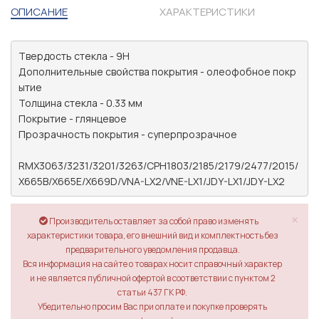
ОПИСАНИЕ
ХАРАКТЕРИСТИКИ
Твердость стекла - 9H

Дополнительные свойства покрытия - олеофобное покр
ытие

Толщина стекла - 0.33 мм

Покрытие - глянцевое

Прозрачность покрытия - суперпрозрачное

RMX3063/3231/3201/3263/CPH1803/2185/2179/2477/2015/
X665B/X665E/X669D/VNA-LX2/VNE-LX1/JDY-LX1/JDY-LX2
×
Производитель оставляет за собой право изменять
характеристики товара, его внешний вид и комплектность без
предварительного уведомления продавца.
Вся информация на сайте о товарах носит справочный характер
и не является публичной офертой в соответствии с пунктом 2
статьи 437 ГК РФ.
Убедительно просим Вас при оплате и покупке проверять