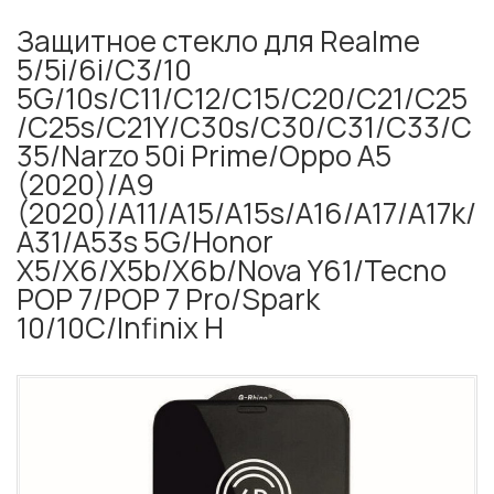
Защитное стекло для Realme
5/5i/6i/C3/10
5G/10s/C11/C12/C15/C20/C21/C25
/C25s/C21Y/C30s/C30/C31/C33/C
35/Narzo 50i Prime/Oppo A5
(2020)/A9
(2020)/A11/A15/A15s/A16/A17/A17k/
A31/A53s 5G/Honor
X5/X6/X5b/X6b/Nova Y61/Tecno
POP 7/POP 7 Pro/Spark
10/10C/Infinix H