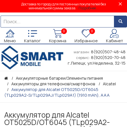
Доставка по городу для постоянных покупателей без
минимальной суммы заказа.
Подробнее...
0
0
Меню
Каталог
Корзина
Избранное
Кабинет
8(920)507-48-48
магазин:
8(920)520-70-48
сервис:
г.Липецк, ул.Неделина, 32-15
Аккумуляторные батареи/Элементы питания
Аккумуляторы для телефонов/смартфонов
Alcatel
Аккумулятор для Alcatel OT5025D/OT6045
(TLp029A2-S/TLp029AJ/TLp029A1) (1910 mAh), AAA
Аккумулятор для Alcatel
OT5025D/OT6045 (TLp029A2-