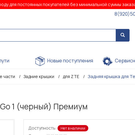
роду для постоянных покупателей без минимальной суммы зака
8(920)5
пути
Новые поступления
Сервисн
Задняя крышка для Te
е части
Задние крышки
для ZTE
 Go 1 (черный) Премиум
Доступность:
Нет в наличии