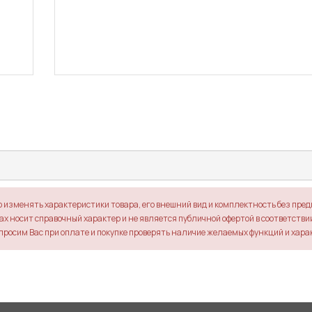
о изменять характеристики товара, его внешний вид и комплектность без пре
х носит справочный характер и не является публичной офертой в соответствии 
просим Вас при оплате и покупке проверять наличие желаемых функций и хара