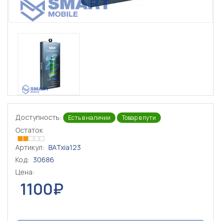
Доступность:
Есть в наличии
Товар в пути
Остаток
Артикул:
BATxia123
Код:
30686
Цена:
1100₽