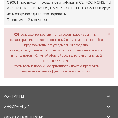
O9001, продукция прошла сертификаты CE, FCC, ROHS, TU
V US, PSE, KC, TIS, MSDS, UN38.3, CB-IECEE, IEC62133 и друг
ие международные сертификаты.

Гарантия - 12 месяцев
×
Производитель оставляет за собой право изменять
характеристики товара, его внешний вид и комплектность без
предварительного уведомления продавца.
Вся информация на сайте о товарах носит справочный характер
и не является публичной офертой в соответствии с пунктом 2
статьи 437 ГК РФ.
Убедительно просим Вас при оплате и покупке проверять
наличие желаемых функций и характеристик.
КОНТАКТЫ
ИНФОРМАЦИЯ
СЛУЖБА ПОДДЕРЖКИ