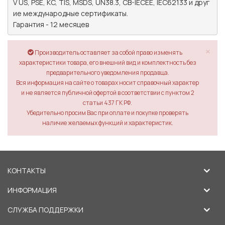
V US, PSE, KC, TIS, MSDS, UN38.3, CB-IECEE, IEC62133 и друг
ие международные сертификаты.

Гарантия - 12 месяцев
×
Производитель оставляет за собой право изменять
характеристики товара, его внешний вид и комплектность без
предварительного уведомления продавца.
Вся информация на сайте о товарах носит справочный характер
и не является публичной офертой в соответствии с пунктом 2
статьи 437 ГК РФ.
Убедительно просим Вас при оплате и покупке проверять
наличие желаемых функций и характеристик.
КОНТАКТЫ
ИНФОРМАЦИЯ
СЛУЖБА ПОДДЕРЖКИ