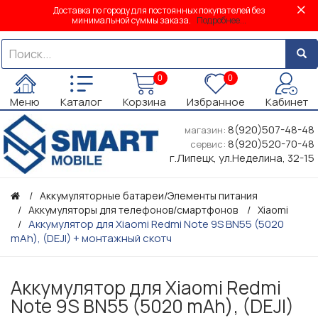
Доставка по городу для постоянных покупателей без
минимальной суммы заказа.
Подробнее...
0
0
Меню
Каталог
Корзина
Избранное
Кабинет
8(920)507-48-48
магазин:
8(920)520-70-48
сервис:
г.Липецк, ул.Неделина, 32-15
Аккумуляторные батареи/Элементы питания
Аккумуляторы для телефонов/смартфонов
Xiaomi
Аккумулятор для Xiaomi Redmi Note 9S BN55 (5020
mAh), (DEJI) + монтажный скотч
Аккумулятор для Xiaomi Redmi
Note 9S BN55 (5020 mAh), (DEJI)