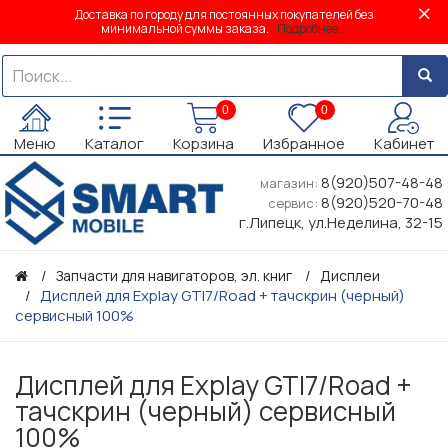
Доставка по городу для постоянных покупателей без
минимальной суммы заказа.
Подробнее...
0
0
Меню
Каталог
Корзина
Избранное
Кабинет
8(920)507-48-48
магазин:
8(920)520-70-48
сервис:
г.Липецк, ул.Неделина, 32-15
Запчасти для навигаторов, эл. книг
Дисплеи
Дисплей для Explay GTI7/Road + тачскрин (черный)
сервисный 100%
Дисплей для Explay GTI7/Road +
тачскрин (черный) сервисный
100%