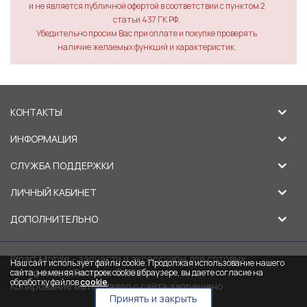
и не является публичной офертой в соответствии с пунктом 2
статьи 437 ГК РФ.
Убедительно просим Вас при оплате и покупке проверять
наличие желаемых функций и характеристик.
КОНТАКТЫ
ИНФОРМАЦИЯ
СЛУЖБА ПОДДЕРЖКИ
ЛИЧНЫЙ КАБИНЕТ
ДОПОЛНИТЕЛЬНО
Smart Mobile - запчасти и аксессуары для сотовых
Наш сайт использует файлы cookie. Продолжая использование нашего
телефонов в Липецке © 2026
сайта, не меняя настроек cookie в браузере, вы даете согласие на
обработку файлов
cookie
.
Копирование материалов с сайта запрещено
Принять и закрыть