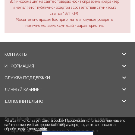
Вся информация на сайте о товарах носит справочный характер
и не является публичной офертой в соответствии с пунктом 2
статьи 437 ГК РФ.
Убедительно просим Вас при оплате и покупке проверять
наличие желаемых функций и характеристик.
КОНТАКТЫ
ИНФОРМАЦИЯ
СЛУЖБА ПОДДЕРЖКИ
ЛИЧНЫЙ КАБИНЕТ
ДОПОЛНИТЕЛЬНО
Smart Mobile - запчасти и аксессуары для сотовых
Наш сайт использует файлы cookie. Продолжая использование нашего
телефонов в Липецке © 2026
сайта, не меняя настроек cookie в браузере, вы даете согласие на
обработку файлов
cookie
.
Копирование материалов с сайта запрещено