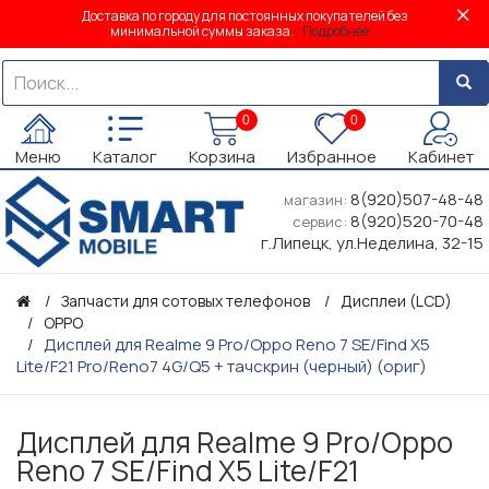
Доставка по городу для постоянных покупателей без
минимальной суммы заказа.
Подробнее...
0
0
Меню
Каталог
Корзина
Избранное
Кабинет
8(920)507-48-48
магазин:
8(920)520-70-48
сервис:
г.Липецк, ул.Неделина, 32-15
Запчасти для сотовых телефонов
Дисплеи (LCD)
OPPO
Дисплей для Realme 9 Pro/Oppo Reno 7 SE/Find X5
Lite/F21 Pro/Reno7 4G/Q5 + тачскрин (черный) (ориг)
Дисплей для Realme 9 Pro/Oppo
Reno 7 SE/Find X5 Lite/F21