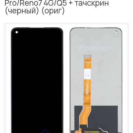
Pro/Reno7 4G/Q5 + тачскрин
(черный) (ориг)