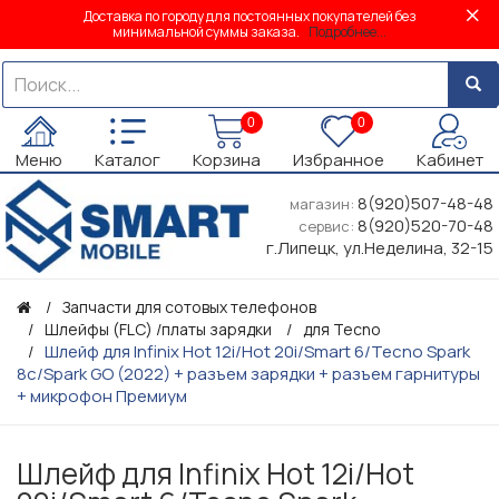
Доставка по городу для постоянных покупателей без
минимальной суммы заказа.
Подробнее...
0
0
Меню
Каталог
Корзина
Избранное
Кабинет
8(920)507-48-48
магазин:
8(920)520-70-48
сервис:
г.Липецк, ул.Неделина, 32-15
Запчасти для сотовых телефонов
Шлейфы (FLC) /платы зарядки
для Tecno
Шлейф для Infinix Hot 12i/Hot 20i/Smart 6/Tecno Spark
8c/Spark GO (2022) + разъем зарядки + разъем гарнитуры
+ микрофон Премиум
Шлейф для Infinix Hot 12i/Hot