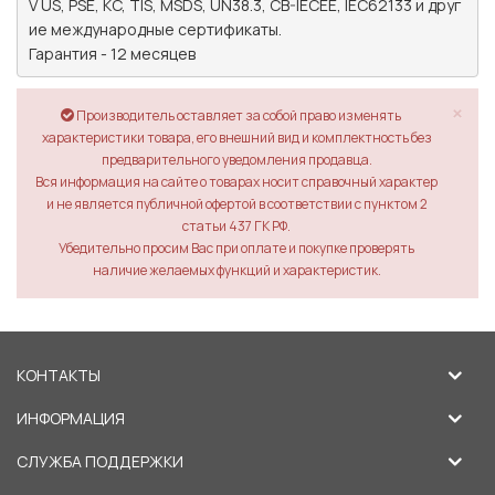
V US, PSE, KC, TIS, MSDS, UN38.3, CB-IECEE, IEC62133 и друг
ие международные сертификаты.

Гарантия - 12 месяцев
×
Производитель оставляет за собой право изменять
характеристики товара, его внешний вид и комплектность без
предварительного уведомления продавца.
Вся информация на сайте о товарах носит справочный характер
и не является публичной офертой в соответствии с пунктом 2
статьи 437 ГК РФ.
Убедительно просим Вас при оплате и покупке проверять
наличие желаемых функций и характеристик.
КОНТАКТЫ
ИНФОРМАЦИЯ
СЛУЖБА ПОДДЕРЖКИ