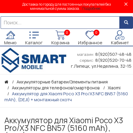
Доставка по городу для постоянных покупателей без
минимальной суммы заказа.
Подробнее...
0
0
Меню
Каталог
Корзина
Избранное
Кабинет
8(920)507-48-48
магазин:
8(920)520-70-48
сервис:
г.Липецк, ул.Неделина, 32-15
Аккумуляторные батареи/Элементы питания
Аккумуляторы для телефонов/смартфонов
Xiaomi
Аккумулятор для Xiaomi Poco X3 Pro/X3 NFC BN57 (5160
mAh), (DEJI) + монтажный скотч
Аккумулятор для Xiaomi Poco X3
Pro/X3 NFC BN57 (5160 mAh),