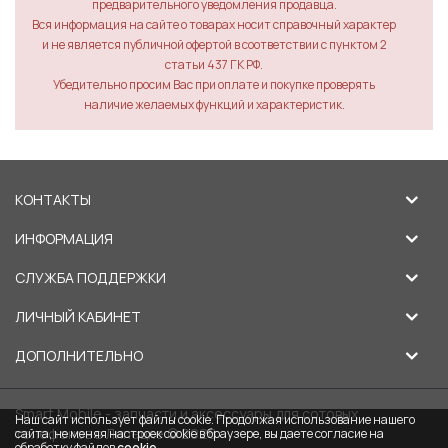
предварительного уведомления продавца.
Вся информация на сайте о товарах носит справочный характер
и не является публичной офертой в соответствии с пунктом 2
статьи 437 ГК РФ.
Убедительно просим Вас при оплате и покупке проверять
наличие желаемых функций и характеристик.
КОНТАКТЫ
ИНФОРМАЦИЯ
СЛУЖБА ПОДДЕРЖКИ
ЛИЧНЫЙ КАБИНЕТ
ДОПОЛНИТЕЛЬНО
Smart Mobile - запчасти и аксессуары для сотовых
Наш сайт использует файлы cookie. Продолжая использование нашего
телефонов в Липецке © 2026
сайта, не меняя настроек cookie в браузере, вы даете согласие на
обработку файлов
cookie
.