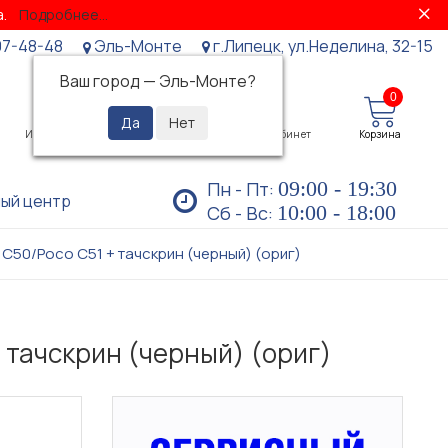
за.
Подробнее...
07-48-48
Эль-Монте
г.Липецк, ул.Неделина, 32-15
Ваш город —
Эль-Монте
?
0
0
Избранное
Просмотренные
Личный кабинет
Корзина
09:00 - 19:30
Пн - Пт:
ый центр
10:00 - 18:00
Сб - Вс:
o C50/Poco C51 + тачскрин (черный) (ориг)
+ тачскрин (черный) (ориг)