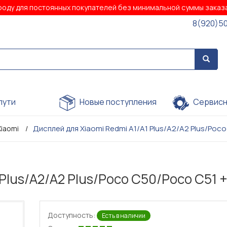
роду для постоянных покупателей без минимальной суммы зака
8(920)5
пути
Новые поступления
Сервисн
Дисплей для Xiaomi Redmi A1/A1 Plus/A2/A2 Plus/Poc
Xiaomi
Plus/A2/A2 Plus/Poco C50/Poco C51 
Доступность:
Есть в наличии