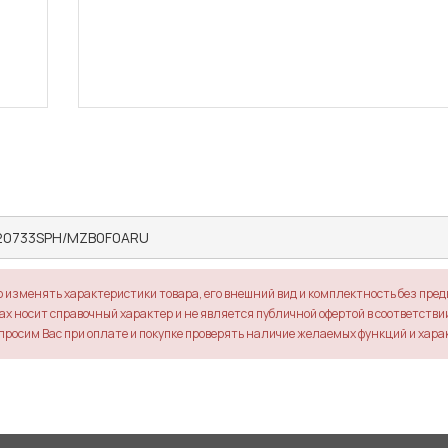
20733SPH/MZB0F0ARU
о изменять характеристики товара, его внешний вид и комплектность без пре
х носит справочный характер и не является публичной офертой в соответствии 
просим Вас при оплате и покупке проверять наличие желаемых функций и хара