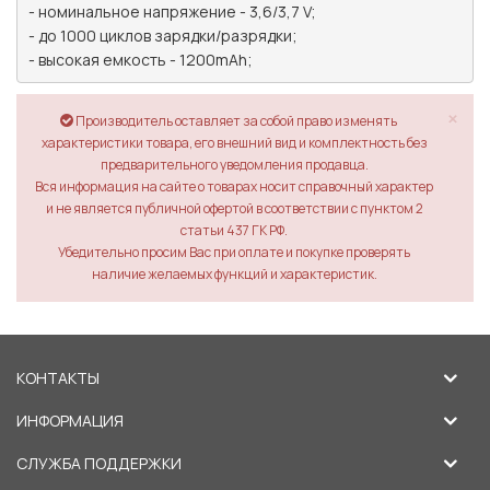
- номинальное напряжение - 3,6/3,7 V;

- до 1000 циклов зарядки/разрядки;

- высокая емкость - 1200mAh;
×
Производитель оставляет за собой право изменять
характеристики товара, его внешний вид и комплектность без
предварительного уведомления продавца.
Вся информация на сайте о товарах носит справочный характер
и не является публичной офертой в соответствии с пунктом 2
статьи 437 ГК РФ.
Убедительно просим Вас при оплате и покупке проверять
наличие желаемых функций и характеристик.
КОНТАКТЫ
ИНФОРМАЦИЯ
СЛУЖБА ПОДДЕРЖКИ