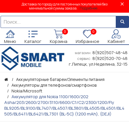
Доставка по городу для постоянных покупателей без
минимальной суммы заказа.
Подробнее...
0
0
Меню
Каталог
Корзина
Избранное
Кабинет
8(920)507-48-48
магазин:
8(920)520-70-48
сервис:
г.Липецк, ул.Неделина, 32-15
Аккумуляторные батареи/Элементы питания
Аккумуляторы для телефонов/смартфонов
Nokia/Microsoft
Аккумулятор для Nokia 1100/1600/202
Asha/203/2600/2700/3110/6600/C1/C2/2300/1200/Fly
BL9205/BL9100/BL7407/BL4507/BL3801/BL4505/BL4501/BL4
505/BL6411/BL6421/BL7301 (BL-5C) (1200 mAh), (DEJI)