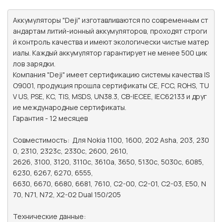
Аккумуляторы "Deji" изготавливаются по современным ст
андартам литий-ионный аккумуляторов, проходят строги
й контроль качества и имеют экологически чистые матер
иалы. Каждый аккумулятор гарантирует не менее 500 цик
лов зарядки.

Компания "Deji" имеет сертификацию системы качества IS
O9001, продукция прошла сертификаты CE, FCC, ROHS, TU
V US, PSE, KC, TIS, MSDS, UN38.3, CB-IECEE, IEC62133 и друг
ие международные сертификаты.

Гарантия - 12 месяцев

Совместимость:	Для Nokia 1100, 1600, 202 Asha, 203, 230
0, 2310, 2323c, 2330c, 2600, 2610,

2626, 3100, 3120, 3110c, 3610a, 3650, 5130c, 5030c, 6085, 
6230, 6267, 6270, 6555,

6630, 6670, 6680, 6681, 7610, C2-00, C2-01, C2-03, E50, N
70, N71, N72, X2-02 Dual 150/205

Технические данные:
