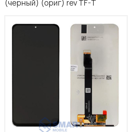
(черный) (ориг) rev TF-T