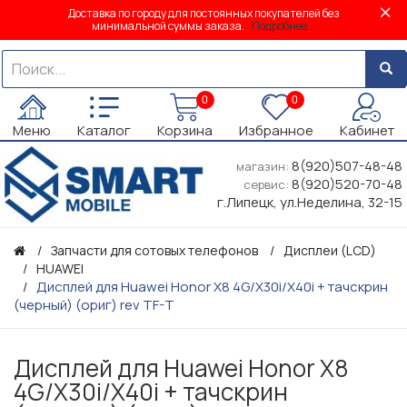
Доставка по городу для постоянных покупателей без
минимальной суммы заказа.
Подробнее...
0
0
Меню
Каталог
Корзина
Избранное
Кабинет
8(920)507-48-48
магазин:
8(920)520-70-48
сервис:
г.Липецк, ул.Неделина, 32-15
Запчасти для сотовых телефонов
Дисплеи (LCD)
HUAWEI
Дисплей для Huawei Honor X8 4G/X30i/X40i + тачскрин
(черный) (ориг) rev TF-T
Дисплей для Huawei Honor X8
4G/X30i/X40i + тачскрин