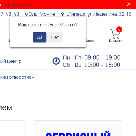
за.
Подробнее...
07-48-48
Эль-Монте
г.Липецк, ул.Неделина, 32-15
Ваш город —
Эль-Монте
?
0
0
Избранное
Просмотренные
Личный кабинет
Корзина
09:00 - 19:30
Пн - Пт:
ый центр
10:00 - 18:00
Сб - Вс:
оким отверстием
ием