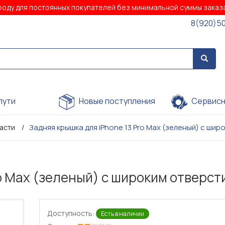
роду для постоянных покупателей без минимальной суммы зака
8(920)5
пути
Новые поступления
Сервисн
Задняя крышка для iPhone 13 Pro Max (зеленый) с шир
части
ro Max (зеленый) с широким отверст
Доступность:
Есть в наличии