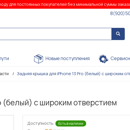
роду для постоянных покупателей без минимальной суммы зака
8(920)5
пути
Новые поступления
Сервисн
Задняя крышка для iPhone 13 Pro (белый) с широким о
части
o (белый) с широким отверстием
Доступность:
Есть в наличии