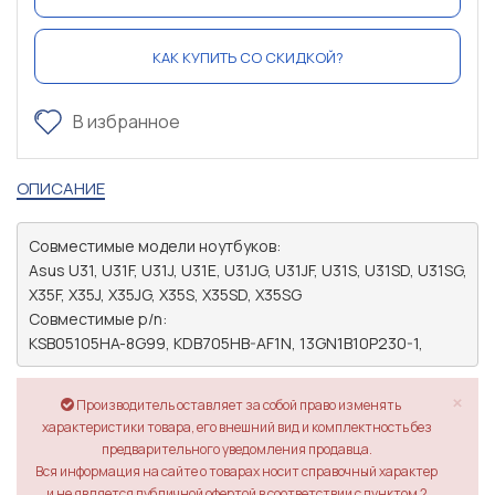
КАК КУПИТЬ СО СКИДКОЙ?
В избранное
ОПИСАНИЕ
Совместимые модели ноутбуков: 

Asus U31, U31F, U31J, U31E, U31JG, U31JF, U31S, U31SD, U31SG, 
X35F, X35J, X35JG, X35S, X35SD, X35SG

Совместимые p/n: 

×
Производитель оставляет за собой право изменять
характеристики товара, его внешний вид и комплектность без
предварительного уведомления продавца.
Вся информация на сайте о товарах носит справочный характер
и не является публичной офертой в соответствии с пунктом 2