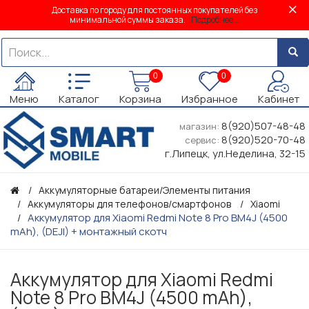
Доставка по городу для постоянных покупателей без
минимальной суммы заказа.
Подробнее...
0
0
Меню
Каталог
Корзина
Избранное
Кабинет
8(920)507-48-48
магазин:
8(920)520-70-48
сервис:
г.Липецк, ул.Неделина, 32-15
Аккумуляторные батареи/Элементы питания
Аккумуляторы для телефонов/смартфонов
Xiaomi
Аккумулятор для Xiaomi Redmi Note 8 Pro BM4J (4500
mAh), (DEJI) + монтажный скотч
Аккумулятор для Xiaomi Redmi
Note 8 Pro BM4J (4500 mAh),