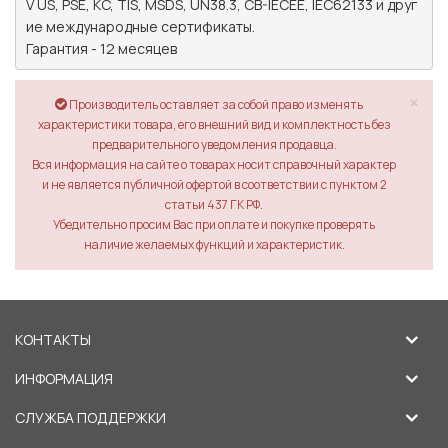
V US, PSE, KC, TIS, MSDS, UN38.3, CB-IECEE, IEC62133 и друг
ие международные сертификаты.

Гарантия - 12 месяцев
×
Производитель оставляет за собой право изменять
характеристики товара, его внешний вид и комплектность без
предварительного уведомления продавца.
Вся информация на сайте о товарах носит справочный характер
и не является публичной офертой в соответствии с пунктом 2
статьи 437 ГК РФ.
Убедительно просим Вас при оплате и покупке проверять
наличие желаемых функций и характеристик.
КОНТАКТЫ
ИНФОРМАЦИЯ
СЛУЖБА ПОДДЕРЖКИ