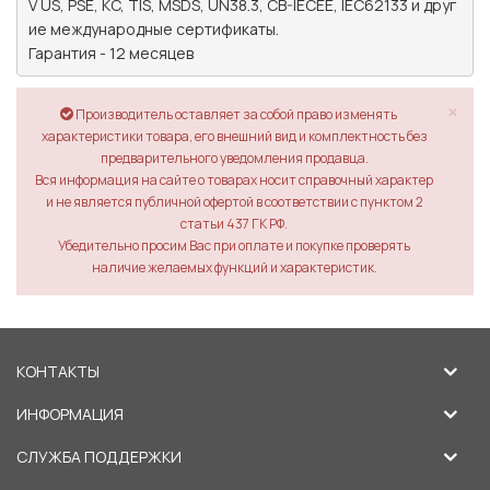
V US, PSE, KC, TIS, MSDS, UN38.3, CB-IECEE, IEC62133 и друг
ие международные сертификаты.

Гарантия - 12 месяцев
×
Производитель оставляет за собой право изменять
характеристики товара, его внешний вид и комплектность без
предварительного уведомления продавца.
Вся информация на сайте о товарах носит справочный характер
и не является публичной офертой в соответствии с пунктом 2
статьи 437 ГК РФ.
Убедительно просим Вас при оплате и покупке проверять
наличие желаемых функций и характеристик.
КОНТАКТЫ
ИНФОРМАЦИЯ
СЛУЖБА ПОДДЕРЖКИ