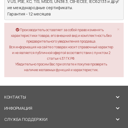
V US, PSE, KC, TIS, MSDS, UN38.3, CB-IECEE, IEC62133 и друг
ие международные сертификаты.

Гарантия - 12 месяцев
×
Производитель оставляет за собой право изменять
характеристики товара, его внешний вид и комплектность без
предварительного уведомления продавца.
Вся информация на сайте о товарах носит справочный характер
и не является публичной офертой в соответствии с пунктом 2
статьи 437 ГК РФ.
Убедительно просим Вас при оплате и покупке проверять
наличие желаемых функций и характеристик.
КОНТАКТЫ
ИНФОРМАЦИЯ
СЛУЖБА ПОДДЕРЖКИ