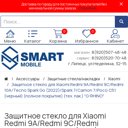
Доставка по городу для постоянных покупателей без
минимальной суммы заказа.
Подробнее...
0
0
Меню
Каталог
Корзина
Избранное
Кабинет
8(920)507-48-48
магазин:
8(920)520-70-48
сервис:
г.Липецк, ул.Неделина, 32-15
Аксессуары
Защитные стекла/накладки
Xiaomi
Защитное стекло для Xiaomi Redmi 9A/Redmi 9C/Redmi
10A/Tecno Spark Go (2022)/Spark 7/Camon 7/Poco C51
(черный) (полное покрытие) (тех. пак.) "G-RHINO"
Защитное стекло для Xiaomi
Redmi 9A/Redmi 9C/Redmi