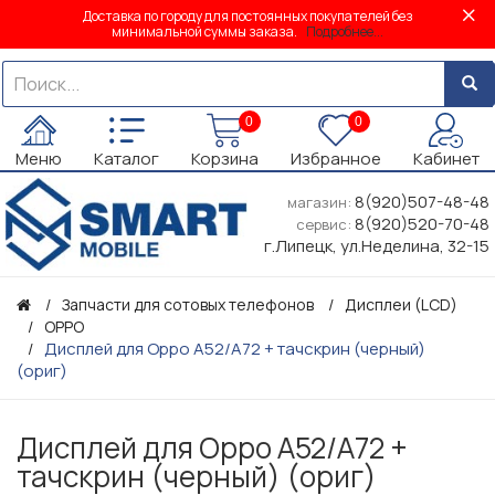
Доставка по городу для постоянных покупателей без
минимальной суммы заказа.
Подробнее...
0
0
Меню
Каталог
Корзина
Избранное
Кабинет
8(920)507-48-48
магазин:
8(920)520-70-48
сервис:
г.Липецк, ул.Неделина, 32-15
Запчасти для сотовых телефонов
Дисплеи (LCD)
OPPO
Дисплей для Oppo A52/A72 + тачскрин (черный)
(ориг)
Дисплей для Oppo A52/A72 +
тачскрин (черный) (ориг)