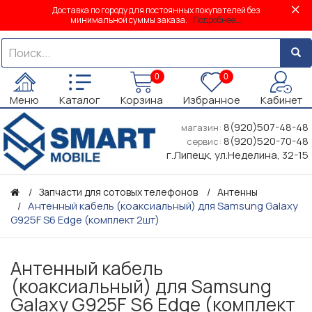
Доставка по городу для постоянных покупателей без
минимальной суммы заказа.
Подробнее...
0
0
Меню
Каталог
Корзина
Избранное
Кабинет
8(920)507-48-48
магазин:
8(920)520-70-48
сервис:
г.Липецк, ул.Неделина, 32-15
Запчасти для сотовых телефонов
Антенны
Антенный кабель (коаксиальный) для Samsung Galaxy
G925F S6 Edge (комплект 2шт)
Антенный кабель
(коаксиальный) для Samsung
Galaxy G925F S6 Edge (комплект