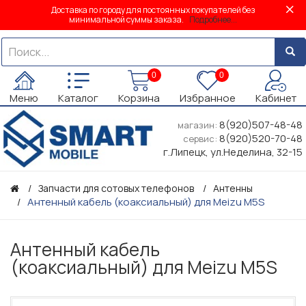
Доставка по городу для постоянных покупателей без
минимальной суммы заказа.
Подробнее...
0
0
Меню
Каталог
Корзина
Избранное
Кабинет
8(920)507-48-48
магазин:
8(920)520-70-48
сервис:
г.Липецк, ул.Неделина, 32-15
Запчасти для сотовых телефонов
Антенны
Антенный кабель (коаксиальный) для Meizu M5S
Антенный кабель
(коаксиальный) для Meizu M5S