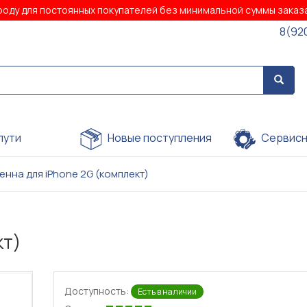
роду для постоянных покупателей без минимальной суммы зака
8(92
пути
Новые поступления
Сервисн
енна для iPhone 2G (комплект)
кт)
Доступность:
Есть в наличии