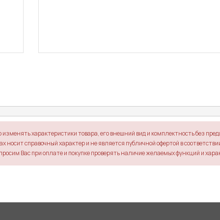
о изменять характеристики товара, его внешний вид и комплектность без пре
х носит справочный характер и не является публичной офертой в соответствии 
просим Вас при оплате и покупке проверять наличие желаемых функций и хара