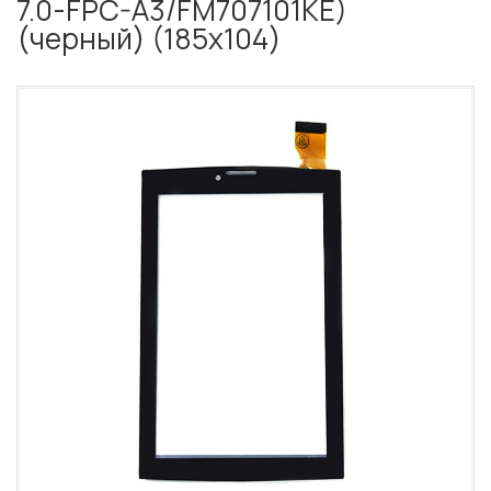
7.0-FPC-A3/FM707101KE)
(черный) (185х104)