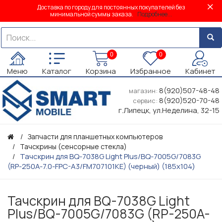
Доставка по городу для постоянных покупателей без
минимальной суммы заказа.
Подробнее...
0
0
Меню
Каталог
Корзина
Избранное
Кабинет
8(920)507-48-48
магазин:
8(920)520-70-48
сервис:
г.Липецк, ул.Неделина, 32-15
Запчасти для планшетных компьютеров
Тачскрины (сенсорные стекла)
Тачскрин для BQ-7038G Light Plus/BQ-7005G/7083G
(RP-250A-7.0-FPC-A3/FM707101KE) (черный) (185х104)
Тачскрин для BQ-7038G Light
Plus/BQ-7005G/7083G (RP-250A-