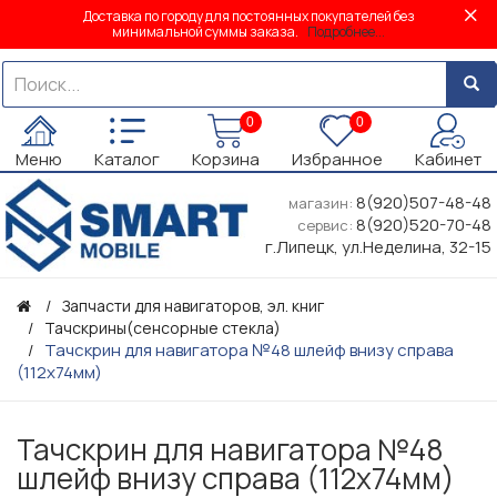
Доставка по городу для постоянных покупателей без
минимальной суммы заказа.
Подробнее...
0
0
Меню
Каталог
Корзина
Избранное
Кабинет
8(920)507-48-48
магазин:
8(920)520-70-48
сервис:
г.Липецк, ул.Неделина, 32-15
Запчасти для навигаторов, эл. книг
Тачскрины(сенсорные стекла)
Тачскрин для навигатора №48 шлейф внизу справа
(112х74мм)
Тачскрин для навигатора №48
шлейф внизу справа (112х74мм)