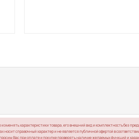
о изменять характеристики товара, его внешний вид и комплектность без пре
х носит справочный характер и не является публичной офертой в соответствии 
просим Вас при оплате и покупке проверять наличие желаемых функций и хара