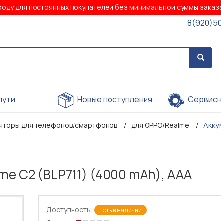
роду для постоянных покупателей без минимальной суммы зака
8(920)5
пути
Новые поступления
Сервисн
Акку
яторы для телефонов/смартфонов
для OPPO/Realme
e C2 (BLP711) (4000 mAh), AAA
Доступность:
Есть в наличии