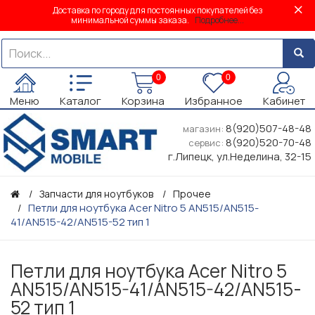
Доставка по городу для постоянных покупателей без
минимальной суммы заказа.
Подробнее...
0
0
Меню
Каталог
Корзина
Избранное
Кабинет
8(920)507-48-48
магазин:
8(920)520-70-48
сервис:
г.Липецк, ул.Неделина, 32-15
Запчасти для ноутбуков
Прочее
Петли для ноутбука Acer Nitro 5 AN515/AN515-
41/AN515-42/AN515-52 тип 1
Петли для ноутбука Acer Nitro 5
AN515/AN515-41/AN515-42/AN515-
52 тип 1