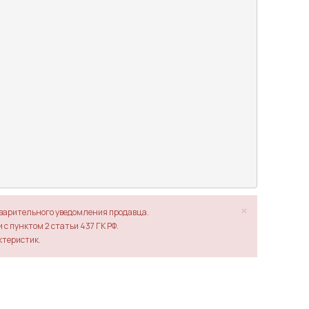
×
дварительного уведомления продавца.
с пунктом 2 статьи 437 ГК РФ.
ктеристик.