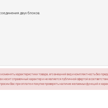
единения двух блоков.

о изменять характеристики товара, его внешний вид и комплектность без пре
х носит справочный характер и не является публичной офертой в соответствии 
просим Вас при оплате и покупке проверять наличие желаемых функций и хара