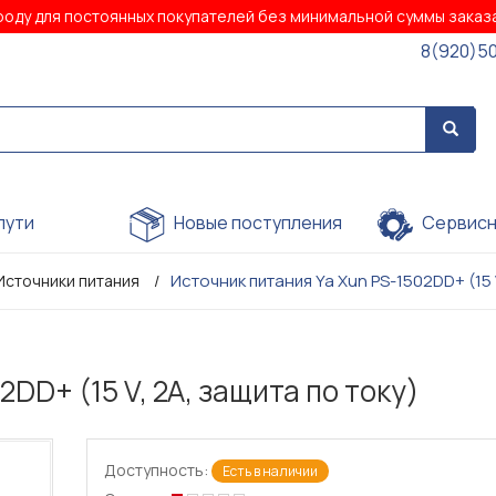
роду для постоянных покупателей без минимальной суммы зака
8(920)5
пути
Новые поступления
Сервисн
Источник питания Ya Xun PS-1502DD+ (15 V
Источники питания
DD+ (15 V, 2A, защита по току)
Доступность:
Есть в наличии