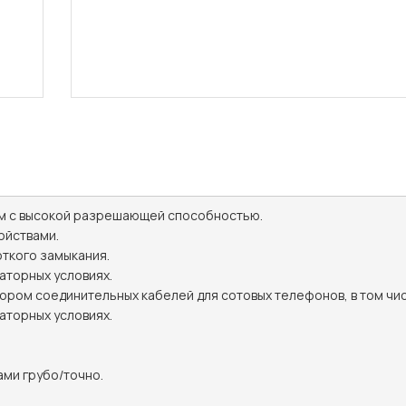
м с высокой разрешающей способностью. 

йствами. 

кого замыкания. 

торных условиях.

ором соединительных кабелей для сотовых телефонов, в том чис
торных условиях. 

ми грубо/точно.
