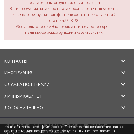
предварительного уведомления продавца.
Вся информация на сайте о товарах носит справочный характер
и не является публичной офертой в соответствии с пунктом 2
статьи 437 ГК РФ.
Убедительно просим Вас при оплате и покупке проверять
наличие желаемых функций и характеристик.
КОНТАКТЫ
ИНФОРМАЦИЯ
СЛУЖБА ПОДДЕРЖКИ
ЛИЧНЫЙ КАБИНЕТ
ДОПОЛНИТЕЛЬНО
Smart Mobile - запчасти и аксессуары для сотовых
Наш сайт использует файлы cookie. Продолжая использование нашего
телефонов в Липецке © 2026
сайта, не меняя настроек cookie в браузере, вы даете согласие на