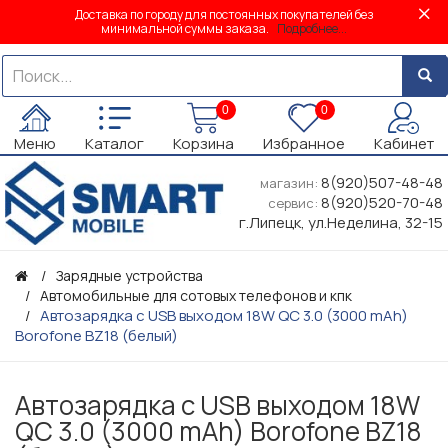
Доставка по городу для постоянных покупателей без
минимальной суммы заказа.
Подробнее...
0
0
Меню
Каталог
Корзина
Избранное
Кабинет
8(920)507-48-48
магазин:
8(920)520-70-48
сервис:
г.Липецк, ул.Неделина, 32-15
Зарядные устройства
Автомобильные для сотовых телефонов и кпк
Автозарядка с USB выходом 18W QC 3.0 (3000 mAh)
Borofone BZ18 (белый)
Автозарядка с USB выходом 18W
QC 3.0 (3000 mAh) Borofone BZ18