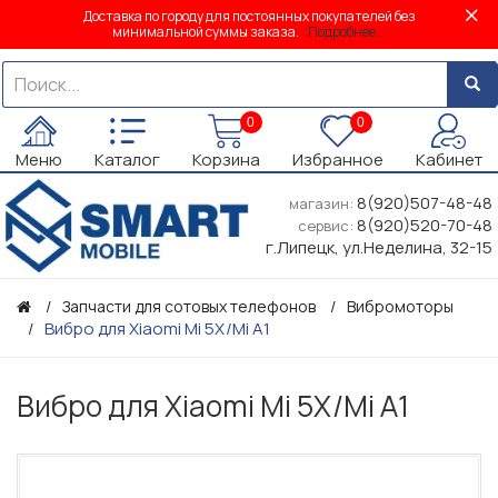
Доставка по городу для постоянных покупателей без
минимальной суммы заказа.
Подробнее...
0
0
Меню
Каталог
Корзина
Избранное
Кабинет
8(920)507-48-48
магазин:
8(920)520-70-48
сервис:
г.Липецк, ул.Неделина, 32-15
Запчасти для сотовых телефонов
Вибромоторы
Вибро для Xiaomi Mi 5X/Mi A1
Вибро для Xiaomi Mi 5X/Mi A1