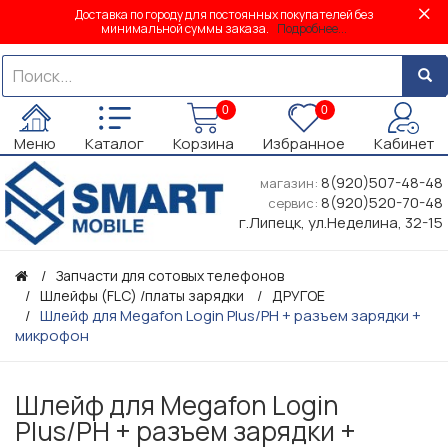
Доставка по городу для постоянных покупателей без
минимальной суммы заказа.
Подробнее...
0
0
Меню
Каталог
Корзина
Избранное
Кабинет
8(920)507-48-48
магазин:
8(920)520-70-48
сервис:
г.Липецк, ул.Неделина, 32-15
Запчасти для сотовых телефонов
Шлейфы (FLC) /платы зарядки
ДРУГОЕ
Шлейф для Megafon Login Plus/PH + разъем зарядки +
микрофон
Шлейф для Megafon Login
Plus/PH + разъем зарядки +