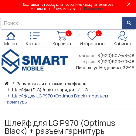
Доставка по городу для постоянных покупателей без
минимальной суммы заказа.
Подробнее...
0
0
Меню
Каталог
Корзина
Избранное
Кабинет
8(920)507-48-48
магазин:
8(920)520-70-48
сервис:
г.Липецк, ул.Неделина, 32-15
Запчасти для сотовых телефонов
Шлейфы (FLC) /платы зарядки
LG
Шлейф для LG P970 (Optimus Black) + разъем
гарнитуры
Шлейф для LG P970 (Optimus
Black) + разъем гарнитуры