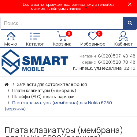
Доставка по городу для постоянных покупателей без
минимальной суммы заказа.
Подробнее...
0
0
Меню
Каталог
Корзина
Избранное
Кабинет
8(920)507-48-48
магазин:
8(920)520-70-48
сервис:
г.Липецк, ул.Неделина, 32-15
Запчасти для сотовых телефонов
Платы клавиатуры (мембраны)
Шлейфы (FLC) /платы зарядки
Плата клавиатуры (мембрана) для Nokia 6280
(верхняя)
Плата клавиатуры (мембрана)