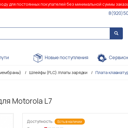
роду для постоянных покупателей без минимальной суммы зака
8(920)5
пути
Новые поступления
Сервисн
Плата клавиату
(мембраны)
Шлейфы (FLC) /платы зарядки
ля Motorola L7
Доступность:
Есть в наличии