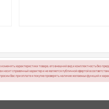
о изменять характеристики товара, его внешний вид и комплектность без пре
х носит справочный характер и не является публичной офертой в соответствии 
просим Вас при оплате и покупке проверять наличие желаемых функций и хара