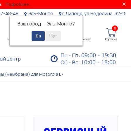
за.
Подробнее...
07-48-48
Эль-Монте
г.Липецк, ул.Неделина, 32-15
Ваш город —
Эль-Монте
?
0
0
Избранное
Просмотренные
Личный кабинет
Корзина
09:00 - 19:30
Пн - Пт:
ый центр
10:00 - 18:00
Сб - Вс:
ры (мембрана) для Motorola L7