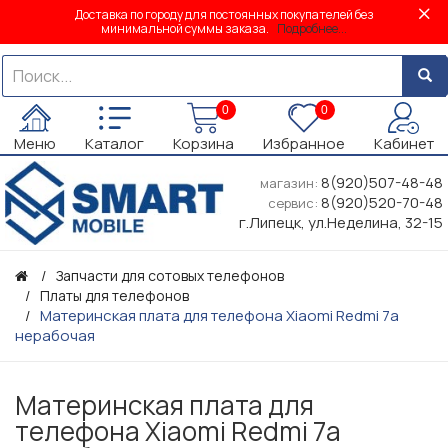
Доставка по городу для постоянных покупателей без
минимальной суммы заказа.
Подробнее...
0
0
Меню
Каталог
Корзина
Избранное
Кабинет
8(920)507-48-48
магазин:
8(920)520-70-48
сервис:
г.Липецк, ул.Неделина, 32-15
Запчасти для сотовых телефонов
Платы для телефонов
Материнская плата для телефона Xiaomi Redmi 7a
нерабочая
Материнская плата для
телефона Xiaomi Redmi 7a