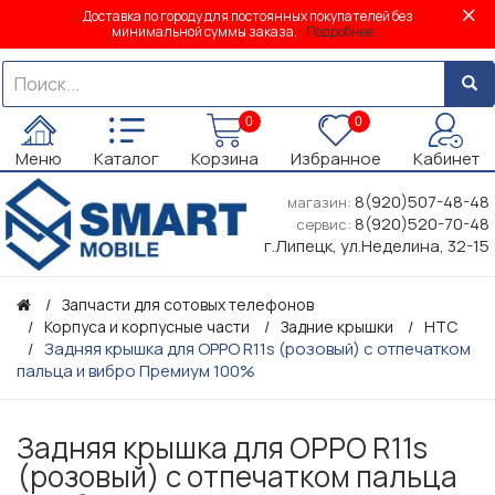
Доставка по городу для постоянных покупателей без
минимальной суммы заказа.
Подробнее...
0
0
Меню
Каталог
Корзина
Избранное
Кабинет
8(920)507-48-48
магазин:
8(920)520-70-48
сервис:
г.Липецк, ул.Неделина, 32-15
Запчасти для сотовых телефонов
Корпуса и корпусные части
Задние крышки
HTC
Задняя крышка для OPPO R11s (розовый) с отпечатком
пальца и вибро Премиум 100%
Задняя крышка для OPPO R11s
(розовый) с отпечатком пальца