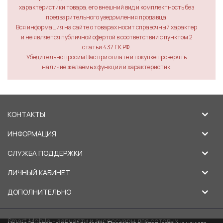
характеристики товара, его внешний вид и комплектность без
предварительного уведомления продавца.
Вся информация на сайте о товарах носит справочный характер
и не является публичной офертой в соответствии с пунктом 2
статьи 437 ГК РФ.
Убедительно просим Вас при оплате и покупке проверять
наличие желаемых функций и характеристик.
КОНТАКТЫ
ИНФОРМАЦИЯ
СЛУЖБА ПОДДЕРЖКИ
ЛИЧНЫЙ КАБИНЕТ
ДОПОЛНИТЕЛЬНО
Smart Mobile - запчасти и аксессуары для сотовых