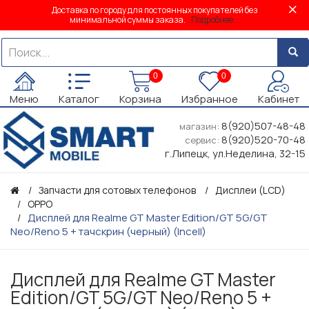
Доставка по городу для постоянных покупателей без
минимальной суммы заказа.
Подробнее...
0
0
Меню
Каталог
Корзина
Избранное
Кабинет
8(920)507-48-48
магазин:
8(920)520-70-48
сервис:
г.Липецк, ул.Неделина, 32-15
Запчасти для сотовых телефонов
Дисплеи (LCD)
OPPO
Дисплей для Realme GT Master Edition/GT 5G/GT
Neo/Reno 5 + тачскрин (черный) (Incell)
Дисплей для Realme GT Master
Edition/GT 5G/GT Neo/Reno 5 +