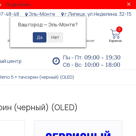
за.
Подробнее...
07-48-48
Эль-Монте
г.Липецк, ул.Неделина, 32-15
Ваш город —
Эль-Монте
?
0
0
Избранное
Просмотренные
Личный кабинет
Корзина
09:00 - 19:30
Пн - Пт:
ый центр
10:00 - 18:00
Сб - Вс:
Reno 5 + тачскрин (черный) (OLED)
крин (черный) (OLED)