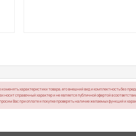
о изменять характеристики товара, его внешний вид и комплектность без пре
х носит справочный характер и не является публичной офертой в соответствии 
просим Вас при оплате и покупке проверять наличие желаемых функций и хара