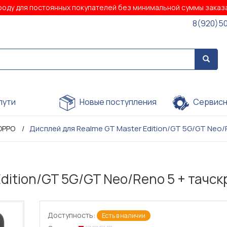
роду для постоянных покупателей без минимальной суммы зака
8(920)5
пути
Новые поступления
Сервисн
Дисплей для Realme GT Master Edition/GT 5G/GT Neo/
OPPO
dition/GT 5G/GT Neo/Reno 5 + тачс
Доступность:
Есть в наличии