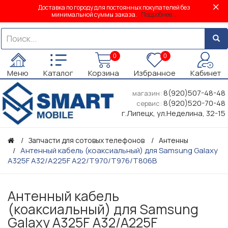
Доставка по городу для постоянных покупателей без
минимальной суммы заказа.
Подробнее...
0
0
Меню
Каталог
Корзина
Избранное
Кабинет
8(920)507-48-48
магазин:
8(920)520-70-48
сервис:
г.Липецк, ул.Неделина, 32-15
Запчасти для сотовых телефонов
Антенны
Антенный кабель (коаксиальный) для Samsung Galaxy
A325F A32/A225F A22/T970/T976/T806B
Антенный кабель
(коаксиальный) для Samsung
Galaxy A325F A32/A225F