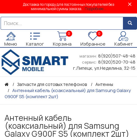
Доставка по городу для постоянных покупателей без
минимальной суммы заказа.
Подробнее...
0
0
Меню
Каталог
Корзина
Избранное
Кабинет
8(920)507-48-48
магазин:
8(920)520-70-48
сервис:
г.Липецк, ул.Неделина, 32-15
Запчасти для сотовых телефонов
Антенны
Антенный кабель (коаксиальный) для Samsung Galaxy
G900F S5 (комплект 2шт)
Антенный кабель
(коаксиальный) для Samsung
Galaxy G900F S5 (комплект 2шт)