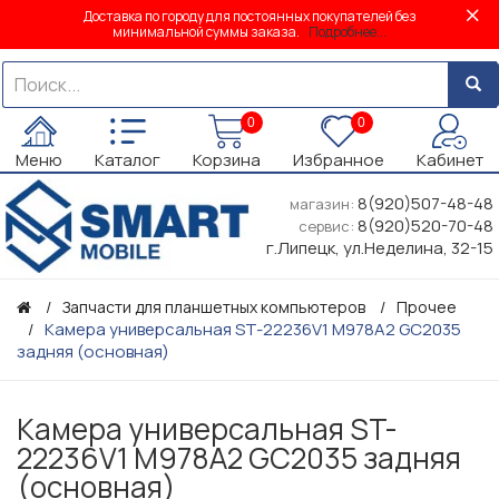
Доставка по городу для постоянных покупателей без
минимальной суммы заказа.
Подробнее...
0
0
Меню
Каталог
Корзина
Избранное
Кабинет
8(920)507-48-48
магазин:
8(920)520-70-48
сервис:
г.Липецк, ул.Неделина, 32-15
Запчасти для планшетных компьютеров
Прочее
Камера универсальная ST-22236V1 M978A2 GC2035
задняя (основная)
Камера универсальная ST-
22236V1 M978A2 GC2035 задняя
(основная)