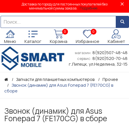
Доставка по городу для постоянных покупателей без
минимальной суммы заказа.
Подробнее...
0
0
Меню
Каталог
Корзина
Избранное
Кабинет
8(920)507-48-48
магазин:
8(920)520-70-48
сервис:
г.Липецк, ул.Неделина, 32-15
Запчасти для планшетных компьютеров
Прочее
Звонок (динамик) для Asus Fonepad 7 (FE170CG) в
сборе
Звонок (динамик) для Asus
Fonepad 7 (FE170CG) в сборе